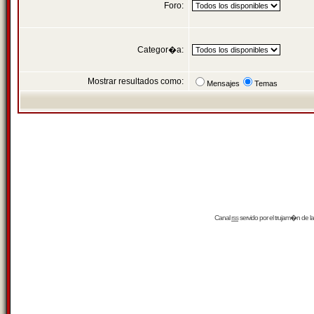
Foro:
Categor�a:
Mostrar resultados como:
Mensajes
Temas
Canal
rss
servido por el
trujam�n
de la