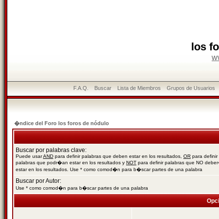
los f
w
F.A.Q.
Buscar
Lista de Miembros
Grupos de Usuarios
�ndice del Foro los foros de nódulo
Buscar por palabras clave:
Puede usar
AND
para definir palabras que deben estar en los resultados,
OR
para definir
palabras que podr�an estar en los resultados y
NOT
para definir palabras que NO debe
estar en los resultados. Use * como comod�n para b�scar partes de una palabra
Buscar por Autor:
Use * como comod�n para b�scar partes de una palabra
Opc