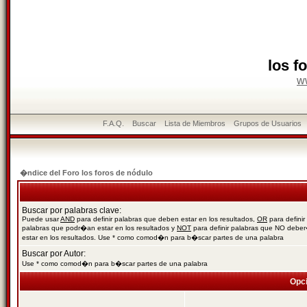
los f
w
F.A.Q.
Buscar
Lista de Miembros
Grupos de Usuarios
�ndice del Foro los foros de nódulo
Buscar por palabras clave:
Puede usar
AND
para definir palabras que deben estar en los resultados,
OR
para definir
palabras que podr�an estar en los resultados y
NOT
para definir palabras que NO debe
estar en los resultados. Use * como comod�n para b�scar partes de una palabra
Buscar por Autor:
Use * como comod�n para b�scar partes de una palabra
Opc