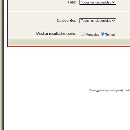
Foro:
Categor�a:
Mostrar resultados como:
Mensajes
Temas
Canal
rss
servido por el
trujam�n
de la