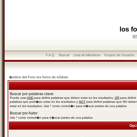
los f
w
F.A.Q.
Buscar
Lista de Miembros
Grupos de Usuarios
�ndice del Foro los foros de nódulo
Buscar por palabras clave:
Puede usar
AND
para definir palabras que deben estar en los resultados,
OR
para definir
palabras que podr�an estar en los resultados y
NOT
para definir palabras que NO debe
estar en los resultados. Use * como comod�n para b�scar partes de una palabra
Buscar por Autor:
Use * como comod�n para b�scar partes de una palabra
Opc