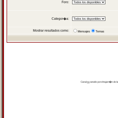
Foro:
Categor�a:
Mostrar resultados como:
Mensajes
Temas
Canal
rss
servido por el
trujam�n
de la