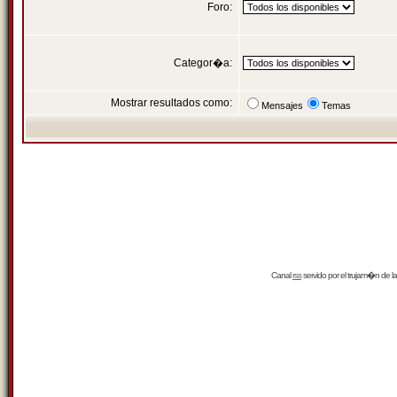
Foro:
Categor�a:
Mostrar resultados como:
Mensajes
Temas
Canal
rss
servido por el
trujam�n
de la