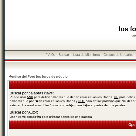
los f
w
F.A.Q.
Buscar
Lista de Miembros
Grupos de Usuarios
�ndice del Foro los foros de nódulo
Buscar por palabras clave:
Puede usar
AND
para definir palabras que deben estar en los resultados,
OR
para definir
palabras que podr�an estar en los resultados y
NOT
para definir palabras que NO debe
estar en los resultados. Use * como comod�n para b�scar partes de una palabra
Buscar por Autor:
Use * como comod�n para b�scar partes de una palabra
Opc