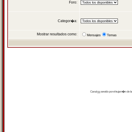
Foro:
Categor�a:
Mostrar resultados como:
Mensajes
Temas
Canal
rss
servido por el
trujam�n
de la