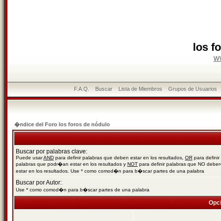
los f
w
F.A.Q.
Buscar
Lista de Miembros
Grupos de Usuarios
�ndice del Foro los foros de nódulo
Buscar por palabras clave:
Puede usar
AND
para definir palabras que deben estar en los resultados,
OR
para definir
palabras que podr�an estar en los resultados y
NOT
para definir palabras que NO debe
estar en los resultados. Use * como comod�n para b�scar partes de una palabra
Buscar por Autor:
Use * como comod�n para b�scar partes de una palabra
Opc