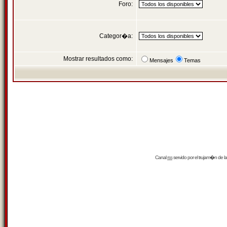
Foro:
Categor�a:
Mostrar resultados como:
Mensajes
Temas
Canal
rss
servido por el
trujam�n
de la