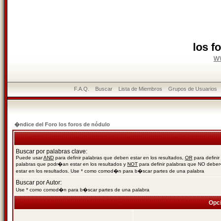
los f
w
F.A.Q.
Buscar
Lista de Miembros
Grupos de Usuarios
�ndice del Foro los foros de nódulo
Buscar por palabras clave:
Puede usar
AND
para definir palabras que deben estar en los resultados,
OR
para definir
palabras que podr�an estar en los resultados y
NOT
para definir palabras que NO debe
estar en los resultados. Use * como comod�n para b�scar partes de una palabra
Buscar por Autor:
Use * como comod�n para b�scar partes de una palabra
Opc