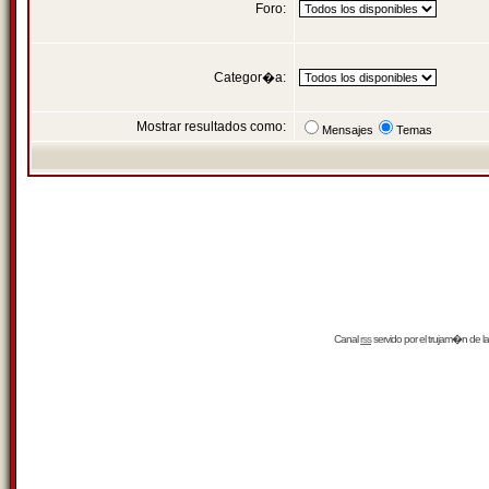
Foro:
Categor�a:
Mostrar resultados como:
Mensajes
Temas
Canal
rss
servido por el
trujam�n
de la