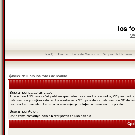
los f
w
F.A.Q.
Buscar
Lista de Miembros
Grupos de Usuarios
�ndice del Foro los foros de nódulo
Buscar por palabras clave:
Puede usar
AND
para definir palabras que deben estar en los resultados,
OR
para definir
palabras que podr�an estar en los resultados y
NOT
para definir palabras que NO debe
estar en los resultados. Use * como comod�n para b�scar partes de una palabra
Buscar por Autor:
Use * como comod�n para b�scar partes de una palabra
Opc