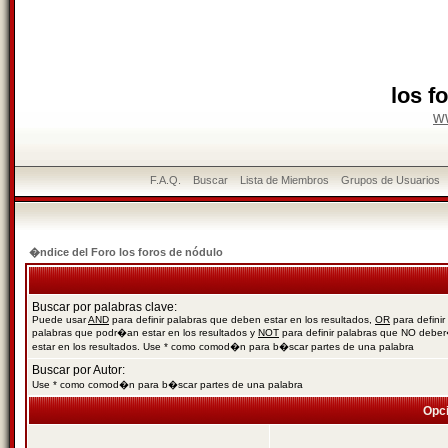
los f
w
F.A.Q.
Buscar
Lista de Miembros
Grupos de Usuarios
�ndice del Foro los foros de nódulo
Buscar por palabras clave:
Puede usar
AND
para definir palabras que deben estar en los resultados,
OR
para definir
palabras que podr�an estar en los resultados y
NOT
para definir palabras que NO debe
estar en los resultados. Use * como comod�n para b�scar partes de una palabra
Buscar por Autor:
Use * como comod�n para b�scar partes de una palabra
Opc