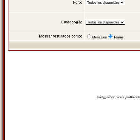
Foro:
Categor�a:
Mostrar resultados como:
Mensajes
Temas
Canal
rss
servido por el
trujam�n
de la