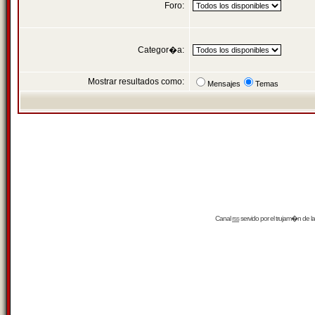
Foro:
Categor�a:
Mostrar resultados como:
Mensajes
Temas
Canal
rss
servido por el
trujam�n
de la