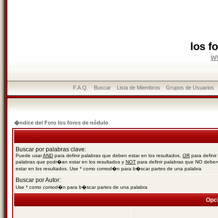
los f
w
F.A.Q.
Buscar
Lista de Miembros
Grupos de Usuarios
�ndice del Foro los foros de nódulo
Buscar por palabras clave:
Puede usar
AND
para definir palabras que deben estar en los resultados,
OR
para definir
palabras que podr�an estar en los resultados y
NOT
para definir palabras que NO debe
estar en los resultados. Use * como comod�n para b�scar partes de una palabra
Buscar por Autor:
Use * como comod�n para b�scar partes de una palabra
Opc