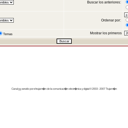
Buscar los anteriores:
Ordenar por:
Mostrar los primeros
Temas
Canal
rss
servido por el
trujam�n
de la comunicaci�n electr�nica y digital © 2003 - 2007 Trujam�n