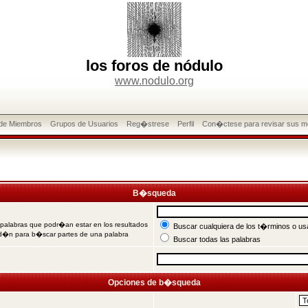
los foros de nódulo
www.nodulo.org
 de Miembros
Grupos de Usuarios
Reg�strese
Perfil
Con�ctese para revisar sus m
B�squeda
 palabras que podr�an estar en los resultados
Buscar cualquiera de los t�rminos o usa
od�n para b�scar partes de una palabra
Buscar todas las palabras
Opciones de b�squeda