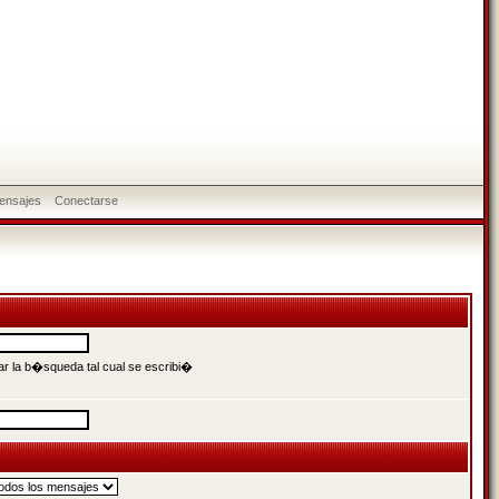
ensajes
Conectarse
r la b�squeda tal cual se escribi�