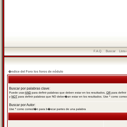
F.A.Q.
Buscar
Lista
�ndice del Foro los foros de nódulo
Buscar por palabras clave:
Puede usar
AND
para definir palabras que deben estar en los resultados,
OR
para definir
y
NOT
para definir palabras que NO deber�an estar en los resultados. Use * como com
Buscar por Autor:
Use * como comod�n para b�scar partes de una palabra