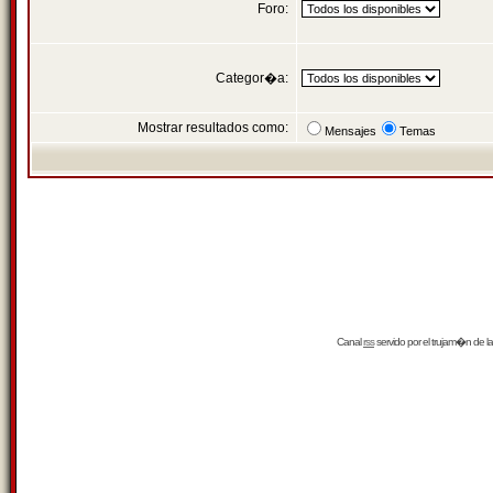
Foro:
Categor�a:
Mostrar resultados como:
Mensajes
Temas
Canal
rss
servido por el
trujam�n
de la