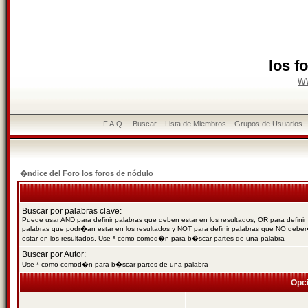
los f
w
F.A.Q.
Buscar
Lista de Miembros
Grupos de Usuarios
�ndice del Foro los foros de nódulo
Buscar por palabras clave:
Puede usar
AND
para definir palabras que deben estar en los resultados,
OR
para definir
palabras que podr�an estar en los resultados y
NOT
para definir palabras que NO debe
estar en los resultados. Use * como comod�n para b�scar partes de una palabra
Buscar por Autor:
Use * como comod�n para b�scar partes de una palabra
Opc