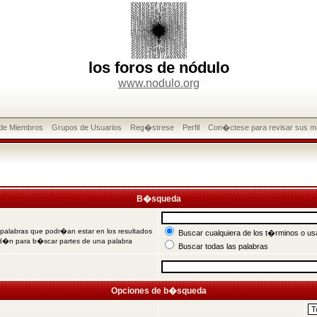
los foros de nódulo
www.nodulo.org
 de Miembros
Grupos de Usuarios
Reg�strese
Perfil
Con�ctese para revisar sus m
B�squeda
 palabras que podr�an estar en los resultados
Buscar cualquiera de los t�rminos o usa
od�n para b�scar partes de una palabra
Buscar todas las palabras
Opciones de b�squeda