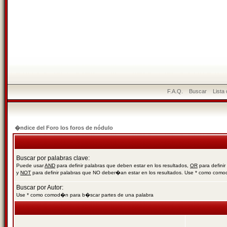
F.A.Q.
Buscar
Lista
�ndice del Foro los foros de nódulo
Buscar por palabras clave:
Puede usar
AND
para definir palabras que deben estar en los resultados,
OR
para definir
y
NOT
para definir palabras que NO deber�an estar en los resultados. Use * como com
Buscar por Autor:
Use * como comod�n para b�scar partes de una palabra