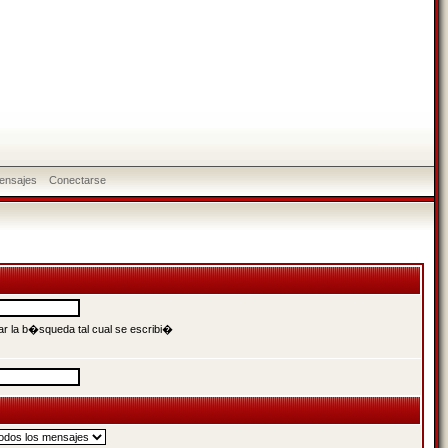
ensajes
Conectarse
r la b�squeda tal cual se escribi�