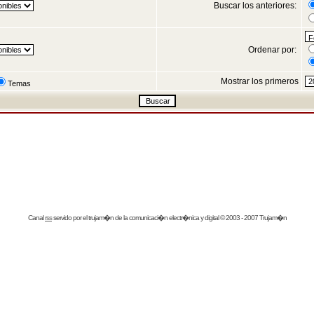
Buscar los anteriores:
Ordenar por:
Mostrar los primeros
Temas
Canal
rss
servido por el
trujam�n
de la comunicaci�n electr�nica y digital © 2003 - 2007 Trujam�n