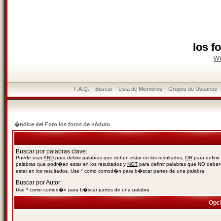
los f
w
F.A.Q.
Buscar
Lista de Miembros
Grupos de Usuarios
�ndice del Foro los foros de nódulo
Buscar por palabras clave:
Puede usar
AND
para definir palabras que deben estar en los resultados,
OR
para definir
palabras que podr�an estar en los resultados y
NOT
para definir palabras que NO debe
estar en los resultados. Use * como comod�n para b�scar partes de una palabra
Buscar por Autor:
Use * como comod�n para b�scar partes de una palabra
Opc