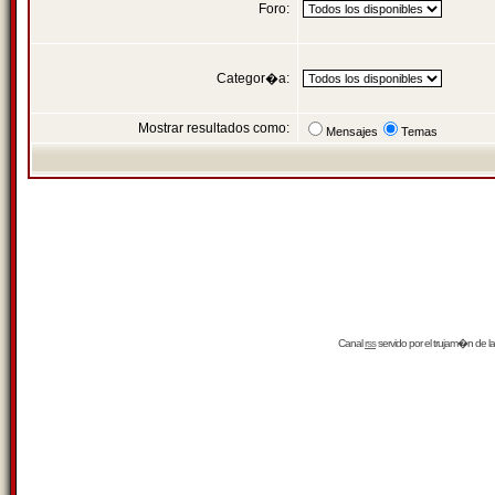
Foro:
Categor�a:
Mostrar resultados como:
Mensajes
Temas
Canal
rss
servido por el
trujam�n
de la