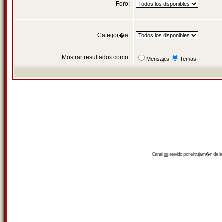
Foro:
Categor�a:
Mostrar resultados como:
Mensajes
Temas
Canal
rss
servido por el
trujam�n
de la