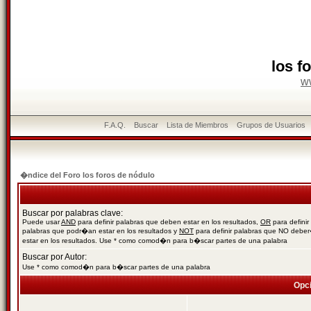
los f
w
F.A.Q.
Buscar
Lista de Miembros
Grupos de Usuarios
�ndice del Foro los foros de nódulo
Buscar por palabras clave:
Puede usar
AND
para definir palabras que deben estar en los resultados,
OR
para definir
palabras que podr�an estar en los resultados y
NOT
para definir palabras que NO debe
estar en los resultados. Use * como comod�n para b�scar partes de una palabra
Buscar por Autor:
Use * como comod�n para b�scar partes de una palabra
Opc