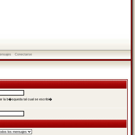
ensajes
Conectarse
r la b�squeda tal cual se escribi�