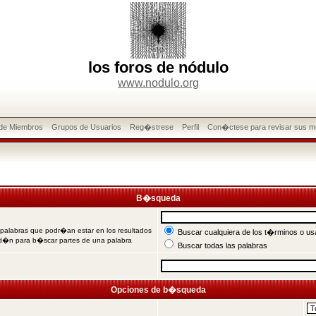
los foros de nódulo
www.nodulo.org
 de Miembros
Grupos de Usuarios
Reg�strese
Perfil
Con�ctese para revisar sus m
B�squeda
 palabras que podr�an estar en los resultados
Buscar cualquiera de los t�rminos o usa
od�n para b�scar partes de una palabra
Buscar todas las palabras
Opciones de b�squeda