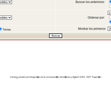
Buscar los anteriores:
Ordenar por:
Mostrar los primeros
Temas
Canal
rss
servido por el
trujam�n
de la comunicaci�n electr�nica y digital © 2003 - 2007 Trujam�n