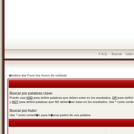
F.A.Q.
Buscar
Lista
�ndice del Foro los foros de nódulo
Buscar por palabras clave:
Puede usar
AND
para definir palabras que deben estar en los resultados,
OR
para definir
y
NOT
para definir palabras que NO deber�an estar en los resultados. Use * como com
Buscar por Autor:
Use * como comod�n para b�scar partes de una palabra