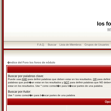
los f
w
F.A.Q.
Buscar
Lista de Miembros
Grupos de Usuarios
�ndice del Foro los foros de nódulo
Buscar por palabras clave:
Puede usar
AND
para definir palabras que deben estar en los resultados,
OR
para definir
palabras que podr�an estar en los resultados y
NOT
para definir palabras que NO debe
estar en los resultados. Use * como comod�n para b�scar partes de una palabra
Buscar por Autor:
Use * como comod�n para b�scar partes de una palabra
Opc