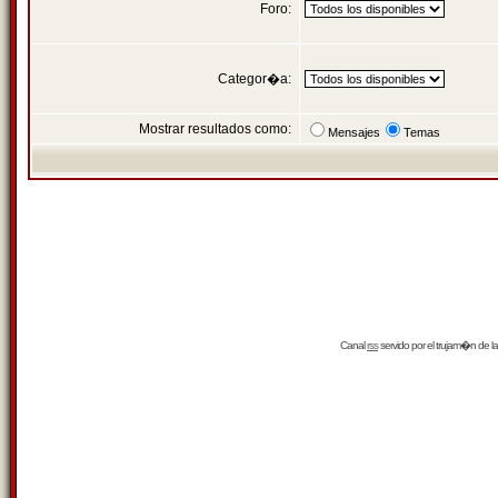
Foro:
Categor�a:
Mostrar resultados como:
Mensajes
Temas
Canal
rss
servido por el
trujam�n
de la