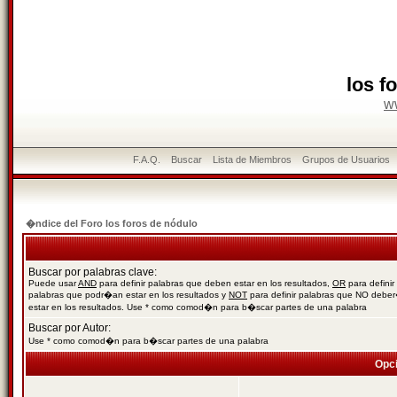
los f
w
F.A.Q.
Buscar
Lista de Miembros
Grupos de Usuarios
�ndice del Foro los foros de nódulo
Buscar por palabras clave:
Puede usar
AND
para definir palabras que deben estar en los resultados,
OR
para definir
palabras que podr�an estar en los resultados y
NOT
para definir palabras que NO debe
estar en los resultados. Use * como comod�n para b�scar partes de una palabra
Buscar por Autor:
Use * como comod�n para b�scar partes de una palabra
Opc