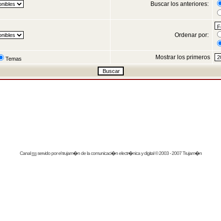
Buscar los anteriores:
Ordenar por:
Mostrar los primeros
Temas
Canal
rss
servido por el
trujam�n
de la comunicaci�n electr�nica y digital © 2003 - 2007 Trujam�n