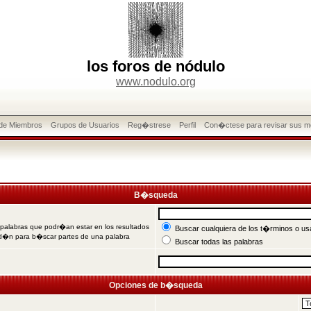
los foros de nódulo
www.nodulo.org
 de Miembros
Grupos de Usuarios
Reg�strese
Perfil
Con�ctese para revisar sus m
B�squeda
 palabras que podr�an estar en los resultados
Buscar cualquiera de los t�rminos o usa
od�n para b�scar partes de una palabra
Buscar todas las palabras
Opciones de b�squeda