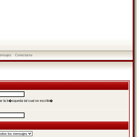
ensajes
Conectarse
r la b�squeda tal cual se escribi�