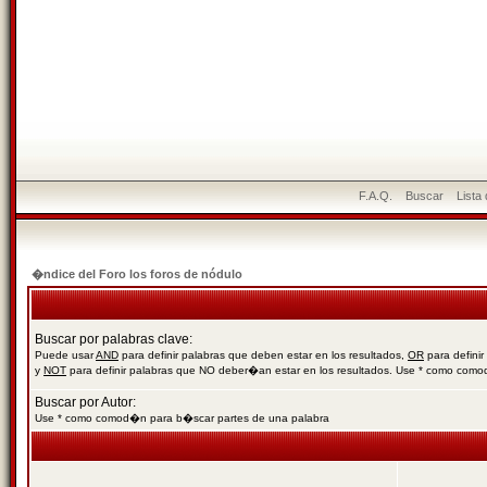
F.A.Q.
Buscar
Lista
�ndice del Foro los foros de nódulo
Buscar por palabras clave:
Puede usar
AND
para definir palabras que deben estar en los resultados,
OR
para definir
y
NOT
para definir palabras que NO deber�an estar en los resultados. Use * como com
Buscar por Autor:
Use * como comod�n para b�scar partes de una palabra