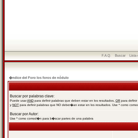
F.A.Q.
Buscar
Lista
�ndice del Foro los foros de nódulo
Buscar por palabras clave:
Puede usar
AND
para definir palabras que deben estar en los resultados,
OR
para definir
y
NOT
para definir palabras que NO deber�an estar en los resultados. Use * como com
Buscar por Autor:
Use * como comod�n para b�scar partes de una palabra