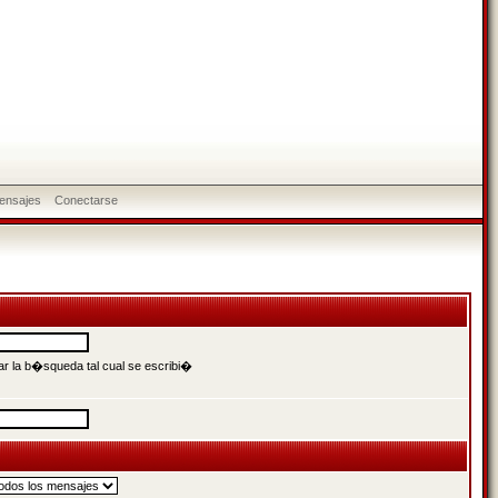
ensajes
Conectarse
r la b�squeda tal cual se escribi�