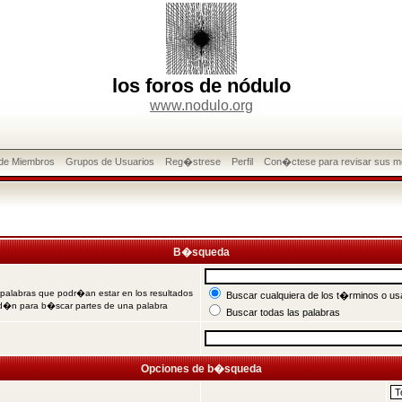
los foros de nódulo
www.nodulo.org
 de Miembros
Grupos de Usuarios
Reg�strese
Perfil
Con�ctese para revisar sus m
B�squeda
 palabras que podr�an estar en los resultados
Buscar cualquiera de los t�rminos o usa
od�n para b�scar partes de una palabra
Buscar todas las palabras
Opciones de b�squeda