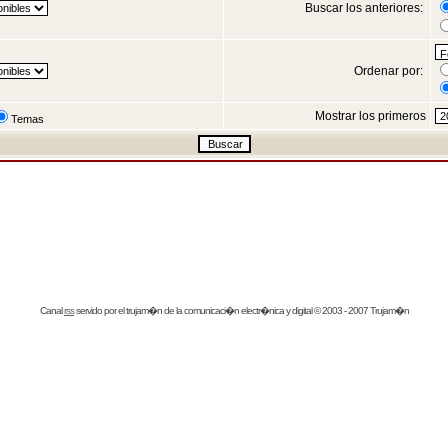
Buscar los anteriores:
Ordenar por:
Mostrar los primeros
Temas
Canal
rss
servido por el
trujam�n
de la comunicaci�n electr�nica y digital © 2003 - 2007 Trujam�n