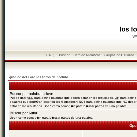
los f
w
F.A.Q.
Buscar
Lista de Miembros
Grupos de Usuarios
�ndice del Foro los foros de nódulo
Buscar por palabras clave:
Puede usar
AND
para definir palabras que deben estar en los resultados,
OR
para definir
palabras que podr�an estar en los resultados y
NOT
para definir palabras que NO debe
estar en los resultados. Use * como comod�n para b�scar partes de una palabra
Buscar por Autor:
Use * como comod�n para b�scar partes de una palabra
Opc