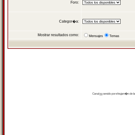
Foro:
Categor�a:
Mostrar resultados como:
Mensajes
Temas
Canal
rss
servido por el
trujam�n
de la