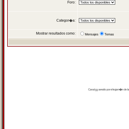
Foro:
Categor�a:
Mostrar resultados como:
Mensajes
Temas
Canal
rss
servido por el
trujam�n
de la