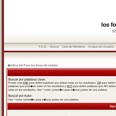
los f
w
F.A.Q.
Buscar
Lista de Miembros
Grupos de Usuarios
�ndice del Foro los foros de nódulo
Buscar por palabras clave:
Puede usar
AND
para definir palabras que deben estar en los resultados,
OR
para definir
palabras que podr�an estar en los resultados y
NOT
para definir palabras que NO debe
estar en los resultados. Use * como comod�n para b�scar partes de una palabra
Buscar por Autor:
Use * como comod�n para b�scar partes de una palabra
Opc