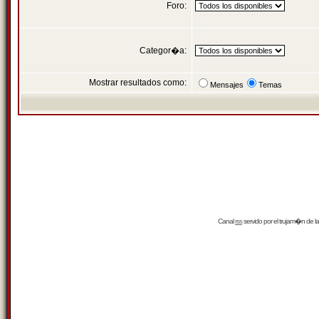
Foro:
Categor�a:
Mostrar resultados como:
Mensajes
Temas
Canal
rss
servido por el
trujam�n
de la