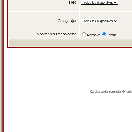
Foro:
Categor�a:
Mostrar resultados como:
Mensajes
Temas
Canal
rss
servido por el
trujam�n
de la