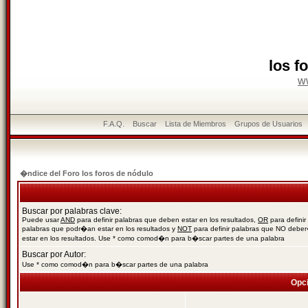
los f
w
F.A.Q.
Buscar
Lista de Miembros
Grupos de Usuarios
�ndice del Foro los foros de nódulo
Buscar por palabras clave:
Puede usar
AND
para definir palabras que deben estar en los resultados,
OR
para definir
palabras que podr�an estar en los resultados y
NOT
para definir palabras que NO debe
estar en los resultados. Use * como comod�n para b�scar partes de una palabra
Buscar por Autor:
Use * como comod�n para b�scar partes de una palabra
Opc