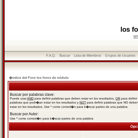
los f
w
F.A.Q.
Buscar
Lista de Miembros
Grupos de Usuarios
�ndice del Foro los foros de nódulo
Buscar por palabras clave:
Puede usar
AND
para definir palabras que deben estar en los resultados,
OR
para definir
palabras que podr�an estar en los resultados y
NOT
para definir palabras que NO debe
estar en los resultados. Use * como comod�n para b�scar partes de una palabra
Buscar por Autor:
Use * como comod�n para b�scar partes de una palabra
Opc