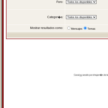
Foro:
Categor�a:
Mostrar resultados como:
Mensajes
Temas
Canal
rss
servido por el
trujam�n
de la