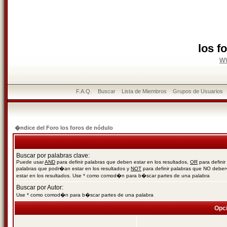
los f
w
F.A.Q.
Buscar
Lista de Miembros
Grupos de Usuarios
�ndice del Foro los foros de nódulo
Buscar por palabras clave:
Puede usar
AND
para definir palabras que deben estar en los resultados,
OR
para definir
palabras que podr�an estar en los resultados y
NOT
para definir palabras que NO debe
estar en los resultados. Use * como comod�n para b�scar partes de una palabra
Buscar por Autor:
Use * como comod�n para b�scar partes de una palabra
Opc