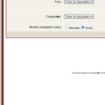
Foro:
Categor�a:
Mostrar resultados como:
Mensajes
Temas
Canal
rss
servido por el
trujam�n
de la