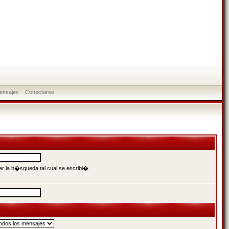
ensajes
Conectarse
r la b�squeda tal cual se escribi�