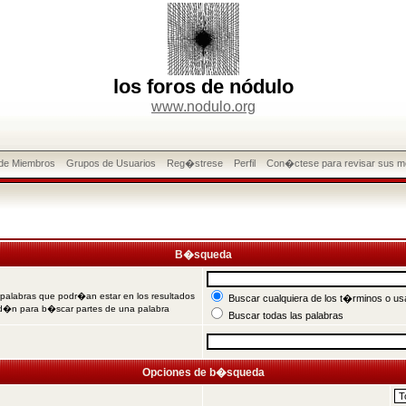
los foros de nódulo
www.nodulo.org
 de Miembros
Grupos de Usuarios
Reg�strese
Perfil
Con�ctese para revisar sus m
B�squeda
 palabras que podr�an estar en los resultados
Buscar cualquiera de los t�rminos o usa
od�n para b�scar partes de una palabra
Buscar todas las palabras
Opciones de b�squeda