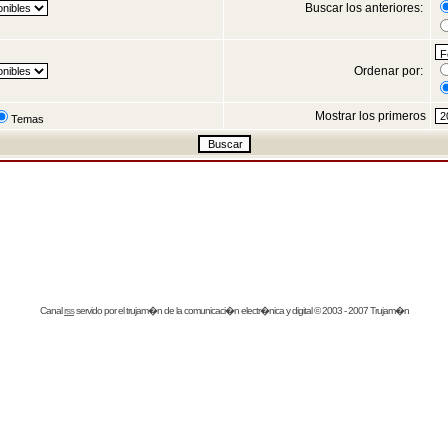
Buscar los anteriores:
Ordenar por:
Mostrar los primeros
Temas
Canal
rss
servido por el
trujam�n
de la comunicaci�n electr�nica y digital © 2003 - 2007 Trujam�n