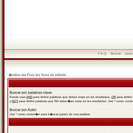
F.A.Q.
Buscar
Lista
�ndice del Foro los foros de nódulo
Buscar por palabras clave:
Puede usar
AND
para definir palabras que deben estar en los resultados,
OR
para definir
y
NOT
para definir palabras que NO deber�an estar en los resultados. Use * como com
Buscar por Autor:
Use * como comod�n para b�scar partes de una palabra