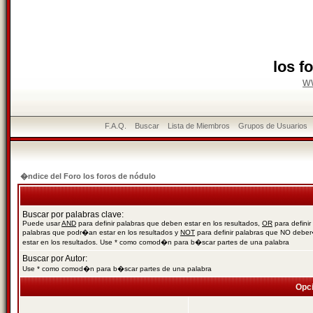
los f
w
F.A.Q.
Buscar
Lista de Miembros
Grupos de Usuarios
�ndice del Foro los foros de nódulo
Buscar por palabras clave:
Puede usar
AND
para definir palabras que deben estar en los resultados,
OR
para definir
palabras que podr�an estar en los resultados y
NOT
para definir palabras que NO debe
estar en los resultados. Use * como comod�n para b�scar partes de una palabra
Buscar por Autor:
Use * como comod�n para b�scar partes de una palabra
Opc