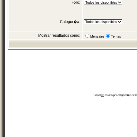
Foro:
Categor�a:
Mostrar resultados como:
Mensajes
Temas
Canal
rss
servido por el
trujam�n
de la