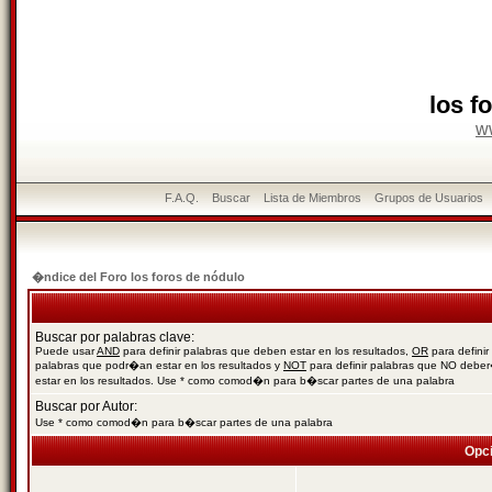
los f
w
F.A.Q.
Buscar
Lista de Miembros
Grupos de Usuarios
�ndice del Foro los foros de nódulo
Buscar por palabras clave:
Puede usar
AND
para definir palabras que deben estar en los resultados,
OR
para definir
palabras que podr�an estar en los resultados y
NOT
para definir palabras que NO debe
estar en los resultados. Use * como comod�n para b�scar partes de una palabra
Buscar por Autor:
Use * como comod�n para b�scar partes de una palabra
Opc