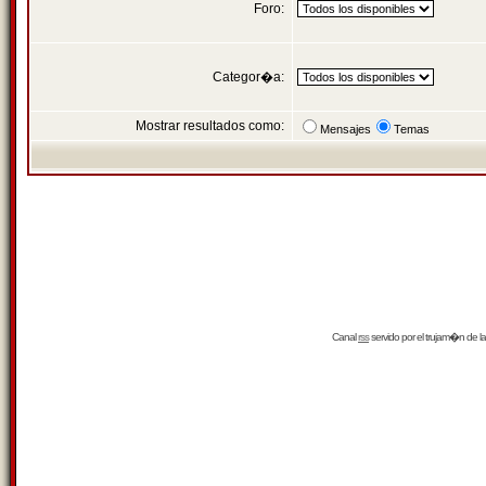
Foro:
Categor�a:
Mostrar resultados como:
Mensajes
Temas
Canal
rss
servido por el
trujam�n
de la