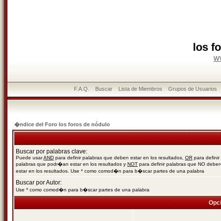
los f
w
F.A.Q.
Buscar
Lista de Miembros
Grupos de Usuarios
�ndice del Foro los foros de nódulo
Buscar por palabras clave:
Puede usar
AND
para definir palabras que deben estar en los resultados,
OR
para definir
palabras que podr�an estar en los resultados y
NOT
para definir palabras que NO debe
estar en los resultados. Use * como comod�n para b�scar partes de una palabra
Buscar por Autor:
Use * como comod�n para b�scar partes de una palabra
Opc