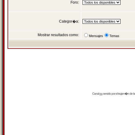
Foro:
Categor�a:
Mostrar resultados como:
Mensajes
Temas
Canal
rss
servido por el
trujam�n
de la