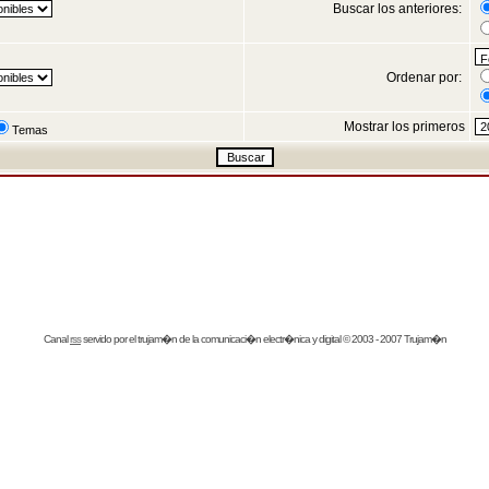
Buscar los anteriores:
Ordenar por:
Mostrar los primeros
Temas
Canal
rss
servido por el
trujam�n
de la comunicaci�n electr�nica y digital © 2003 - 2007 Trujam�n