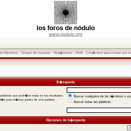
los foros de nódulo
www.nodulo.org
 de Miembros
Grupos de Usuarios
Reg�strese
Perfil
Con�ctese para revisar sus m
B�squeda
 palabras que podr�an estar en los resultados
Buscar cualquiera de los t�rminos o usa
od�n para b�scar partes de una palabra
Buscar todas las palabras
Opciones de b�squeda