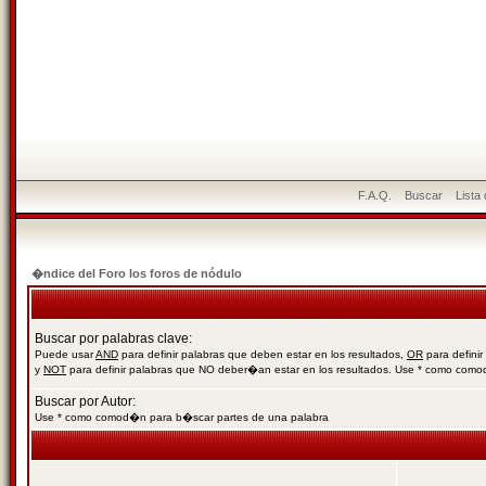
F.A.Q.
Buscar
Lista
�ndice del Foro los foros de nódulo
Buscar por palabras clave:
Puede usar
AND
para definir palabras que deben estar en los resultados,
OR
para definir
y
NOT
para definir palabras que NO deber�an estar en los resultados. Use * como com
Buscar por Autor:
Use * como comod�n para b�scar partes de una palabra