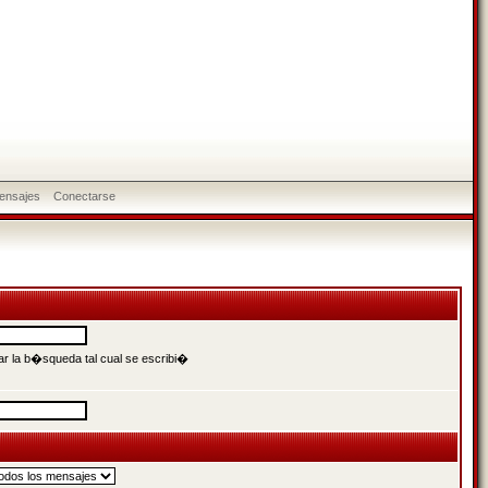
ensajes
Conectarse
r la b�squeda tal cual se escribi�