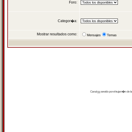
Foro:
Categor�a:
Mostrar resultados como:
Mensajes
Temas
Canal
rss
servido por el
trujam�n
de la