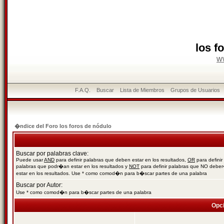
los f
w
F.A.Q.
Buscar
Lista de Miembros
Grupos de Usuarios
�ndice del Foro los foros de nódulo
Buscar por palabras clave:
Puede usar
AND
para definir palabras que deben estar en los resultados,
OR
para definir
palabras que podr�an estar en los resultados y
NOT
para definir palabras que NO debe
estar en los resultados. Use * como comod�n para b�scar partes de una palabra
Buscar por Autor:
Use * como comod�n para b�scar partes de una palabra
Opc