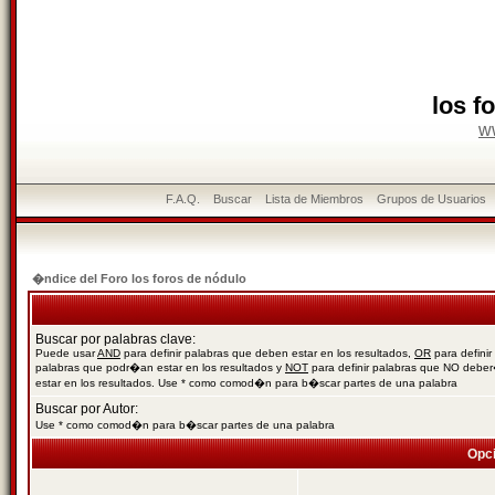
los f
w
F.A.Q.
Buscar
Lista de Miembros
Grupos de Usuarios
�ndice del Foro los foros de nódulo
Buscar por palabras clave:
Puede usar
AND
para definir palabras que deben estar en los resultados,
OR
para definir
palabras que podr�an estar en los resultados y
NOT
para definir palabras que NO debe
estar en los resultados. Use * como comod�n para b�scar partes de una palabra
Buscar por Autor:
Use * como comod�n para b�scar partes de una palabra
Opc