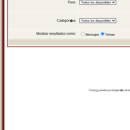
Foro:
Categor�a:
Mostrar resultados como:
Mensajes
Temas
Canal
rss
servido por el
trujam�n
de la