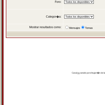
Foro:
Categor�a:
Mostrar resultados como:
Mensajes
Temas
Canal
rss
servido por el
trujam�n
de la