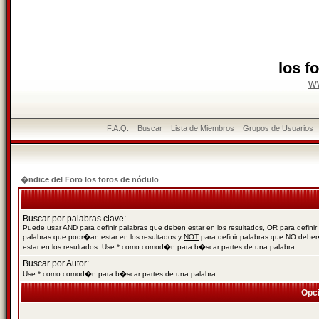
los f
w
F.A.Q.
Buscar
Lista de Miembros
Grupos de Usuarios
�ndice del Foro los foros de nódulo
Buscar por palabras clave:
Puede usar
AND
para definir palabras que deben estar en los resultados,
OR
para definir
palabras que podr�an estar en los resultados y
NOT
para definir palabras que NO debe
estar en los resultados. Use * como comod�n para b�scar partes de una palabra
Buscar por Autor:
Use * como comod�n para b�scar partes de una palabra
Opc