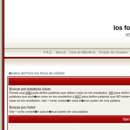
los f
w
F.A.Q.
Buscar
Lista de Miembros
Grupos de Usuarios
�ndice del Foro los foros de nódulo
Buscar por palabras clave:
Puede usar
AND
para definir palabras que deben estar en los resultados,
OR
para definir
palabras que podr�an estar en los resultados y
NOT
para definir palabras que NO debe
estar en los resultados. Use * como comod�n para b�scar partes de una palabra
Buscar por Autor:
Use * como comod�n para b�scar partes de una palabra
Opc