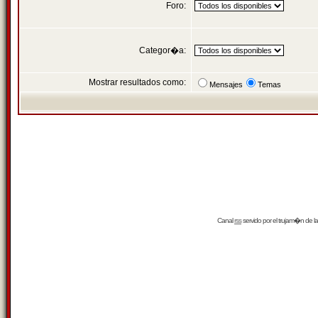
Foro:
Categor�a:
Mostrar resultados como:
Mensajes
Temas
Canal
rss
servido por el
trujam�n
de la