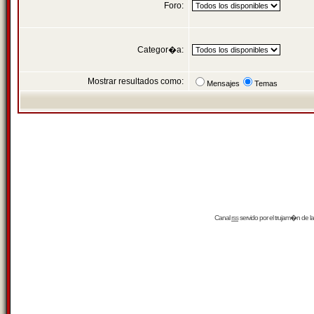
Foro:
Categor�a:
Mostrar resultados como:
Mensajes
Temas
Canal
rss
servido por el
trujam�n
de la