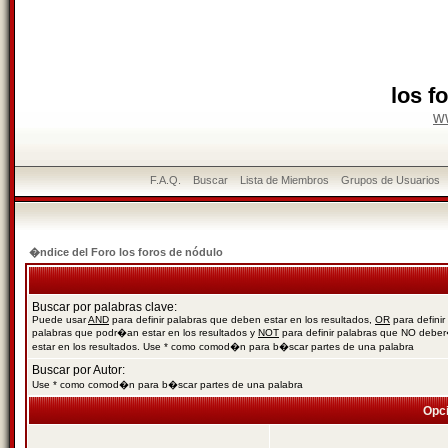
los f
w
F.A.Q.
Buscar
Lista de Miembros
Grupos de Usuarios
�ndice del Foro los foros de nódulo
Buscar por palabras clave:
Puede usar
AND
para definir palabras que deben estar en los resultados,
OR
para definir
palabras que podr�an estar en los resultados y
NOT
para definir palabras que NO debe
estar en los resultados. Use * como comod�n para b�scar partes de una palabra
Buscar por Autor:
Use * como comod�n para b�scar partes de una palabra
Opc