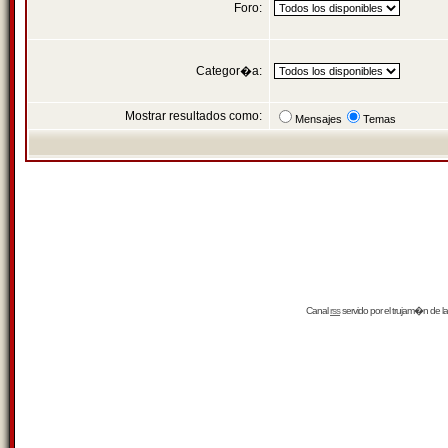
Foro:
Categor�a:
Mostrar resultados como:
Mensajes
Temas
Canal
rss
servido por el
trujam�n
de la