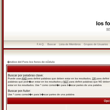
los f
w
F.A.Q.
Buscar
Lista de Miembros
Grupos de Usuarios
�ndice del Foro los foros de nódulo
Buscar por palabras clave:
Puede usar
AND
para definir palabras que deben estar en los resultados,
OR
para definir
palabras que podr�an estar en los resultados y
NOT
para definir palabras que NO debe
estar en los resultados. Use * como comod�n para b�scar partes de una palabra
Buscar por Autor:
Use * como comod�n para b�scar partes de una palabra
Opc