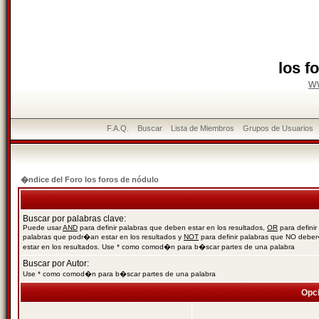
los f
w
F.A.Q.
Buscar
Lista de Miembros
Grupos de Usuarios
�ndice del Foro los foros de nódulo
Buscar por palabras clave:
Puede usar
AND
para definir palabras que deben estar en los resultados,
OR
para definir
palabras que podr�an estar en los resultados y
NOT
para definir palabras que NO debe
estar en los resultados. Use * como comod�n para b�scar partes de una palabra
Buscar por Autor:
Use * como comod�n para b�scar partes de una palabra
Opc