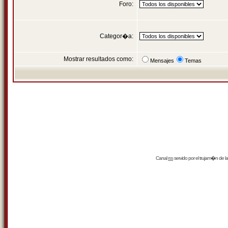
Foro:
Categor�a:
Mostrar resultados como:
Mensajes
Temas
Canal
rss
servido por el
trujam�n
de la