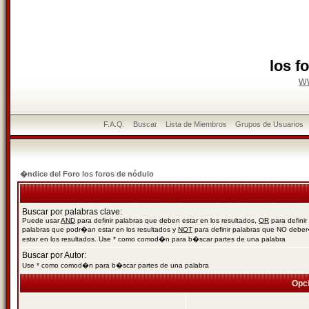
los f
w
F.A.Q.
Buscar
Lista de Miembros
Grupos de Usuarios
�ndice del Foro los foros de nódulo
Buscar por palabras clave:
Puede usar
AND
para definir palabras que deben estar en los resultados,
OR
para definir
palabras que podr�an estar en los resultados y
NOT
para definir palabras que NO debe
estar en los resultados. Use * como comod�n para b�scar partes de una palabra
Buscar por Autor:
Use * como comod�n para b�scar partes de una palabra
Opc