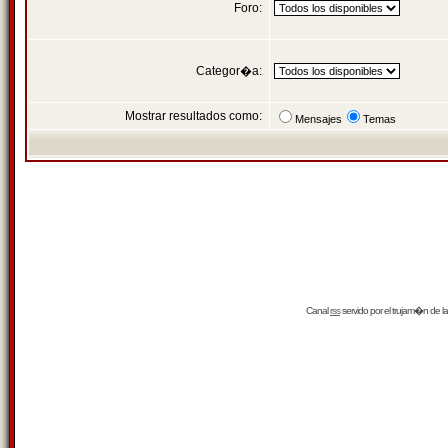
Foro:
Categor�a:
Mostrar resultados como:
Mensajes
Temas
Canal
rss
servido por el
trujam�n
de la