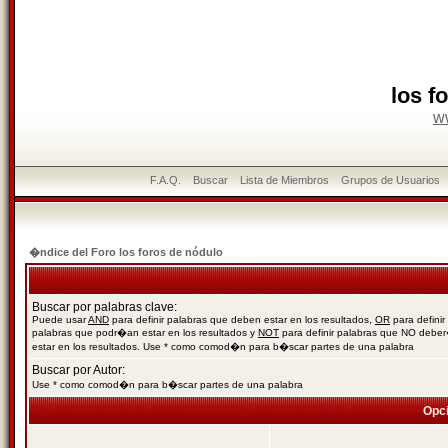
los f
w
F.A.Q.
Buscar
Lista de Miembros
Grupos de Usuarios
�ndice del Foro los foros de nódulo
Buscar por palabras clave:
Puede usar
AND
para definir palabras que deben estar en los resultados,
OR
para definir
palabras que podr�an estar en los resultados y
NOT
para definir palabras que NO debe
estar en los resultados. Use * como comod�n para b�scar partes de una palabra
Buscar por Autor:
Use * como comod�n para b�scar partes de una palabra
Opc