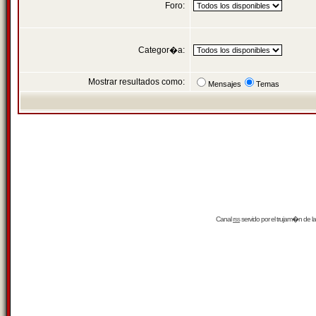
Foro:
Categor�a:
Mostrar resultados como:
Mensajes
Temas
Canal
rss
servido por el
trujam�n
de la