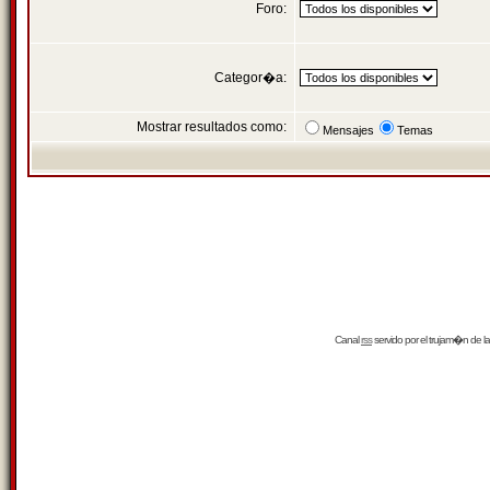
Foro:
Categor�a:
Mostrar resultados como:
Mensajes
Temas
Canal
rss
servido por el
trujam�n
de la