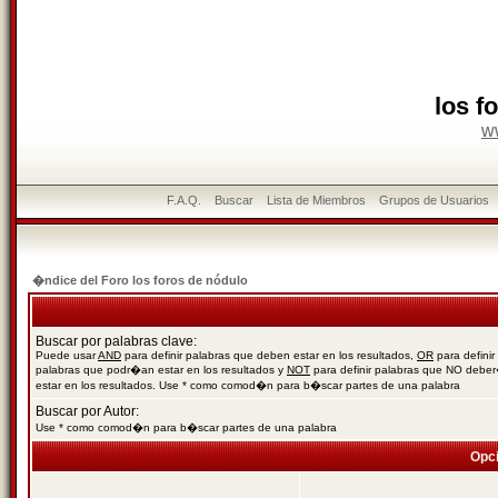
los f
w
F.A.Q.
Buscar
Lista de Miembros
Grupos de Usuarios
�ndice del Foro los foros de nódulo
Buscar por palabras clave:
Puede usar
AND
para definir palabras que deben estar en los resultados,
OR
para definir
palabras que podr�an estar en los resultados y
NOT
para definir palabras que NO debe
estar en los resultados. Use * como comod�n para b�scar partes de una palabra
Buscar por Autor:
Use * como comod�n para b�scar partes de una palabra
Opc