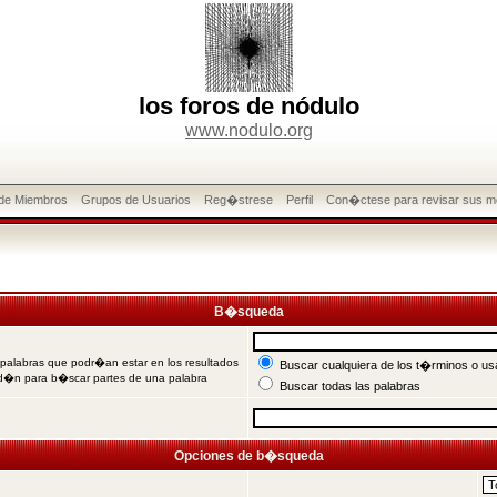
los foros de nódulo
www.nodulo.org
 de Miembros
Grupos de Usuarios
Reg�strese
Perfil
Con�ctese para revisar sus m
B�squeda
 palabras que podr�an estar en los resultados
Buscar cualquiera de los t�rminos o usa
od�n para b�scar partes de una palabra
Buscar todas las palabras
Opciones de b�squeda