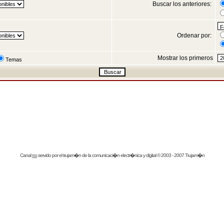
Buscar los anteriores:
Ordenar por:
Mostrar los primeros
Temas
Canal
rss
servido por el
trujam�n
de la comunicaci�n electr�nica y digital © 2003 - 2007 Trujam�n