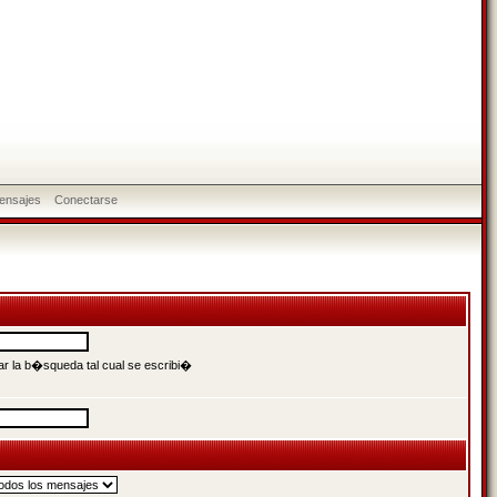
ensajes
Conectarse
r la b�squeda tal cual se escribi�