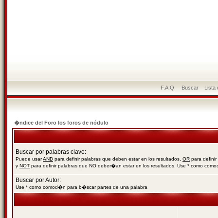
F.A.Q.
Buscar
Lista
�ndice del Foro los foros de nódulo
Buscar por palabras clave:
Puede usar
AND
para definir palabras que deben estar en los resultados,
OR
para definir
y
NOT
para definir palabras que NO deber�an estar en los resultados. Use * como com
Buscar por Autor:
Use * como comod�n para b�scar partes de una palabra