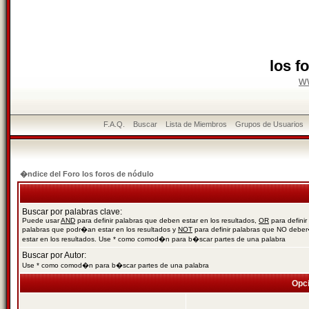
los f
w
F.A.Q.
Buscar
Lista de Miembros
Grupos de Usuarios
�ndice del Foro los foros de nódulo
Buscar por palabras clave:
Puede usar
AND
para definir palabras que deben estar en los resultados,
OR
para definir
palabras que podr�an estar en los resultados y
NOT
para definir palabras que NO debe
estar en los resultados. Use * como comod�n para b�scar partes de una palabra
Buscar por Autor:
Use * como comod�n para b�scar partes de una palabra
Opc