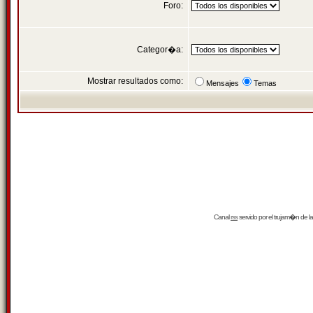
Foro:
Categor�a:
Mostrar resultados como:
Mensajes
Temas
Canal
rss
servido por el
trujam�n
de la