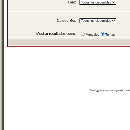
Foro:
Categor�a:
Mostrar resultados como:
Mensajes
Temas
Canal
rss
servido por el
trujam�n
de la