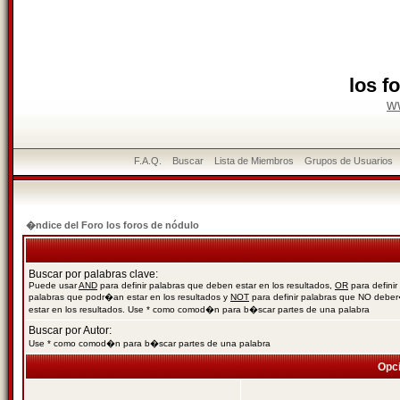
los f
w
F.A.Q.
Buscar
Lista de Miembros
Grupos de Usuarios
�ndice del Foro los foros de nódulo
Buscar por palabras clave:
Puede usar
AND
para definir palabras que deben estar en los resultados,
OR
para definir
palabras que podr�an estar en los resultados y
NOT
para definir palabras que NO debe
estar en los resultados. Use * como comod�n para b�scar partes de una palabra
Buscar por Autor:
Use * como comod�n para b�scar partes de una palabra
Opc