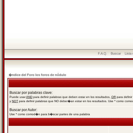
F.A.Q.
Buscar
Lista
�ndice del Foro los foros de nódulo
Buscar por palabras clave:
Puede usar
AND
para definir palabras que deben estar en los resultados,
OR
para definir
y
NOT
para definir palabras que NO deber�an estar en los resultados. Use * como com
Buscar por Autor:
Use * como comod�n para b�scar partes de una palabra