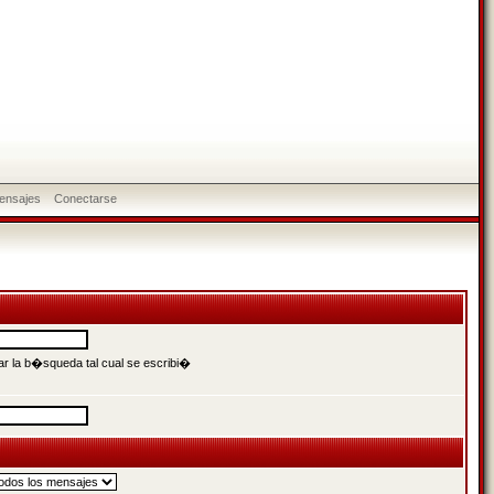
ensajes
Conectarse
r la b�squeda tal cual se escribi�