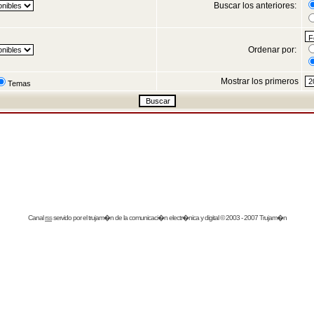
Buscar los anteriores:
Ordenar por:
Mostrar los primeros
Temas
Canal
rss
servido por el
trujam�n
de la comunicaci�n electr�nica y digital © 2003 - 2007 Trujam�n