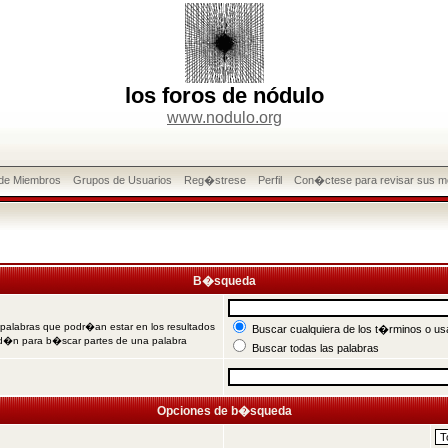
los foros de nódulo
www.nodulo.org
 de Miembros
Grupos de Usuarios
Reg�strese
Perfil
Con�ctese para revisar sus m
B�squeda
 palabras que podr�an estar en los resultados
Buscar cualquiera de los t�rminos o usa
od�n para b�scar partes de una palabra
Buscar todas las palabras
Opciones de b�squeda