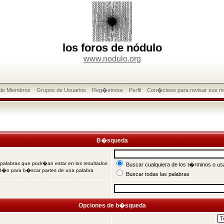
los foros de nódulo
www.nodulo.org
 de Miembros
Grupos de Usuarios
Reg�strese
Perfil
Con�ctese para revisar sus m
B�squeda
 palabras que podr�an estar en los resultados
Buscar cualquiera de los t�rminos o usa
od�n para b�scar partes de una palabra
Buscar todas las palabras
Opciones de b�squeda