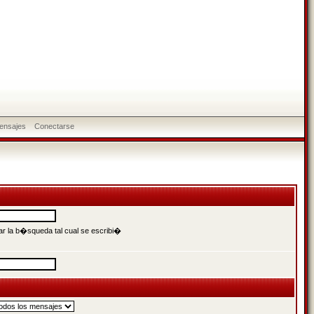
ensajes
Conectarse
r la b�squeda tal cual se escribi�