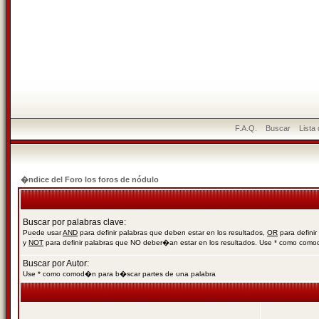
F.A.Q.
Buscar
Lista
�ndice del Foro los foros de nódulo
Buscar por palabras clave:
Puede usar
AND
para definir palabras que deben estar en los resultados,
OR
para definir
y
NOT
para definir palabras que NO deber�an estar en los resultados. Use * como com
Buscar por Autor:
Use * como comod�n para b�scar partes de una palabra