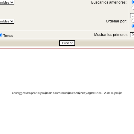
Buscar los anteriores:
Ordenar por:
Mostrar los primeros
Temas
Canal
rss
servido por el
trujam�n
de la comunicaci�n electr�nica y digital © 2003 - 2007 Trujam�n