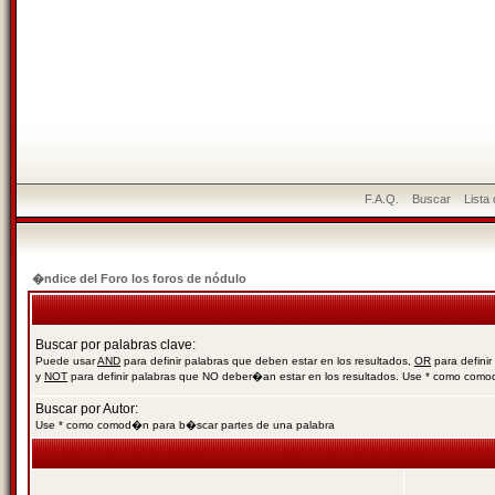
F.A.Q.
Buscar
Lista
�ndice del Foro los foros de nódulo
Buscar por palabras clave:
Puede usar
AND
para definir palabras que deben estar en los resultados,
OR
para definir
y
NOT
para definir palabras que NO deber�an estar en los resultados. Use * como com
Buscar por Autor:
Use * como comod�n para b�scar partes de una palabra