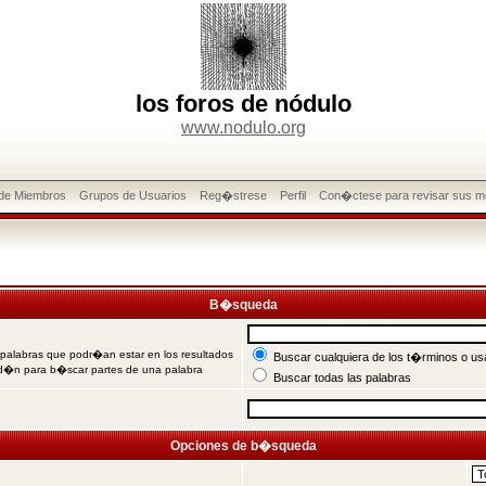
los foros de nódulo
www.nodulo.org
 de Miembros
Grupos de Usuarios
Reg�strese
Perfil
Con�ctese para revisar sus m
B�squeda
 palabras que podr�an estar en los resultados
Buscar cualquiera de los t�rminos o usa
od�n para b�scar partes de una palabra
Buscar todas las palabras
Opciones de b�squeda