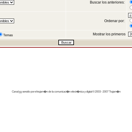
Buscar los anteriores:
Ordenar por:
Mostrar los primeros
Temas
Canal
rss
servido por el
trujam�n
de la comunicaci�n electr�nica y digital © 2003 - 2007 Trujam�n