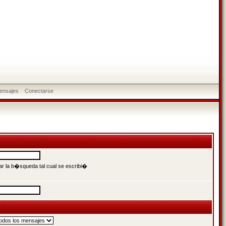
ensajes
Conectarse
r la b�squeda tal cual se escribi�