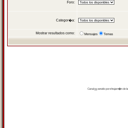
Foro:
Categor�a:
Mostrar resultados como:
Mensajes
Temas
Canal
rss
servido por el
trujam�n
de la