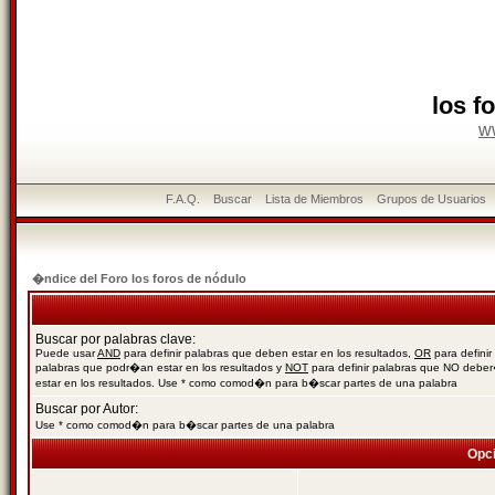
los f
w
F.A.Q.
Buscar
Lista de Miembros
Grupos de Usuarios
�ndice del Foro los foros de nódulo
Buscar por palabras clave:
Puede usar
AND
para definir palabras que deben estar en los resultados,
OR
para definir
palabras que podr�an estar en los resultados y
NOT
para definir palabras que NO debe
estar en los resultados. Use * como comod�n para b�scar partes de una palabra
Buscar por Autor:
Use * como comod�n para b�scar partes de una palabra
Opc