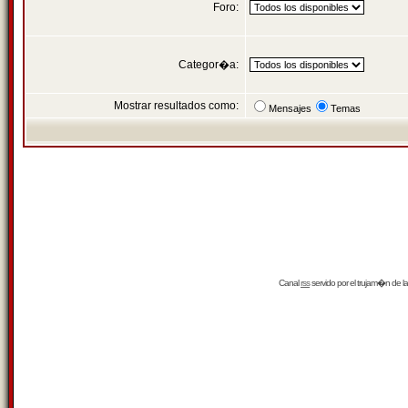
Foro:
Categor�a:
Mostrar resultados como:
Mensajes
Temas
Canal
rss
servido por el
trujam�n
de la