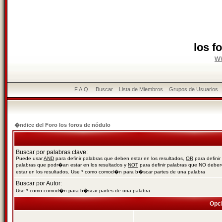
los f
w
F.A.Q.
Buscar
Lista de Miembros
Grupos de Usuarios
�ndice del Foro los foros de nódulo
Buscar por palabras clave:
Puede usar
AND
para definir palabras que deben estar en los resultados,
OR
para definir
palabras que podr�an estar en los resultados y
NOT
para definir palabras que NO debe
estar en los resultados. Use * como comod�n para b�scar partes de una palabra
Buscar por Autor:
Use * como comod�n para b�scar partes de una palabra
Opc