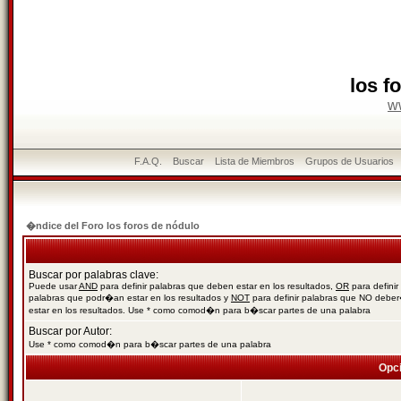
los f
w
F.A.Q.
Buscar
Lista de Miembros
Grupos de Usuarios
�ndice del Foro los foros de nódulo
Buscar por palabras clave:
Puede usar
AND
para definir palabras que deben estar en los resultados,
OR
para definir
palabras que podr�an estar en los resultados y
NOT
para definir palabras que NO debe
estar en los resultados. Use * como comod�n para b�scar partes de una palabra
Buscar por Autor:
Use * como comod�n para b�scar partes de una palabra
Opc