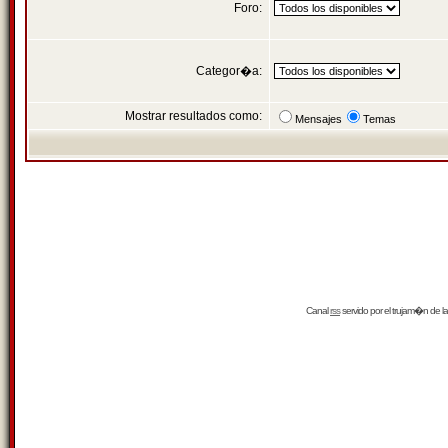
Foro:
Categor�a:
Mostrar resultados como:
Mensajes
Temas
Canal
rss
servido por el
trujam�n
de la