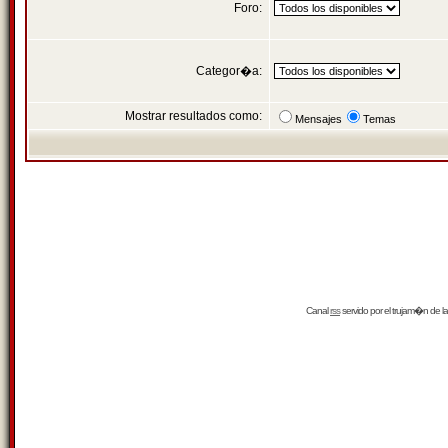
Foro:
Categor�a:
Mostrar resultados como:
Mensajes
Temas
Canal
rss
servido por el
trujam�n
de la